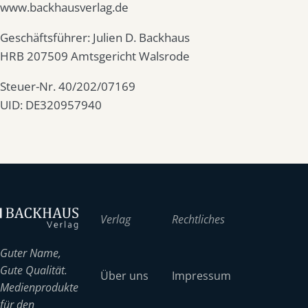
www.backhausverlag.de
Geschäftsführer: Julien D. Backhaus
HRB 207509 Amtsgericht Walsrode
Steuer-Nr. 40/202/07169
UID: DE320957940
Verlag
Rechtliches
Guter Name,
Gute Qualität.
Über uns
Impressum
Medienprodukte
für den