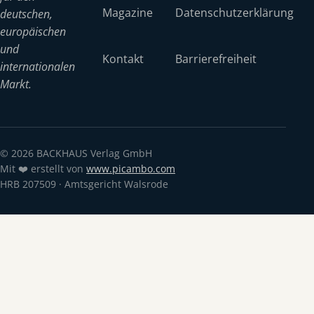
Magazine
Datenschutzerklärung
deutschen,
europäischen
und
Kontakt
Barrierefreiheit
internationalen
Markt.
© 2026 BACKHAUS Verlag GmbH
Mit ❤️ erstellt von
www.picambo.com
HRB 207509 · Amtsgericht Walsrode